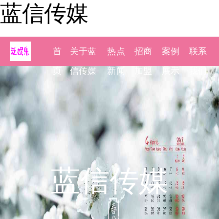
蓝信传媒
首
关于蓝
热点
招商
案例
联系
页
信传媒
新闻
加盟
展示
我们
蓝信传媒