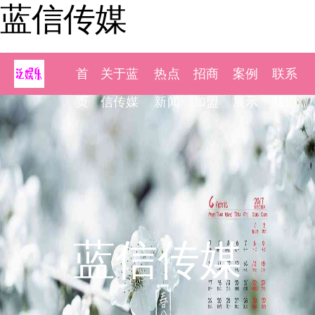
蓝信传媒
首
关于蓝
热点
招商
案例
联系
页
信传媒
新闻
加盟
展示
我们
蓝信传媒