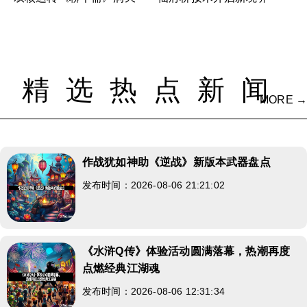
精选热点新闻
MORE →
作战犹如神助《逆战》新版本武器盘点
发布时间：2026-08-06 21:21:02
《水浒Q传》体验活动圆满落幕，热潮再度
点燃经典江湖魂
发布时间：2026-08-06 12:31:34