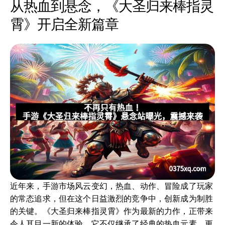
从热血到悬念，《大圣归来棒指灵
霄》开启全新篇章
近年来，手游市场风云变幻，热血、动作、冒险成了玩家
的常态追求，但在这个日益激烈的竞争中，创新成为制胜
的关键。《大圣归来棒指灵霄》作为最新的力作，正带来
令人耳目一新的体验。它不仅继承了经典的热血元素，更