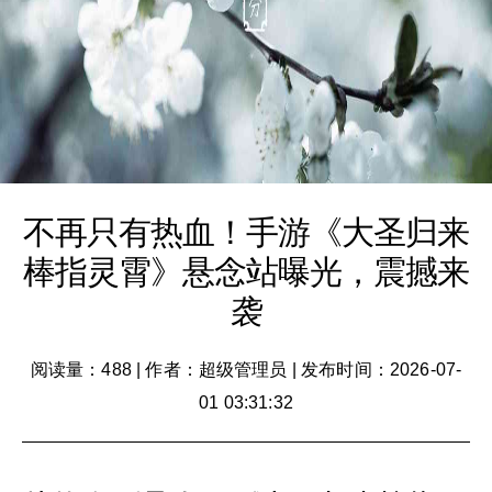
不再只有热血！手游《大圣归来
棒指灵霄》悬念站曝光，震撼来
袭
阅读量：488
|
作者：超级管理员
|
发布时间：2026-07-
01 03:31:32