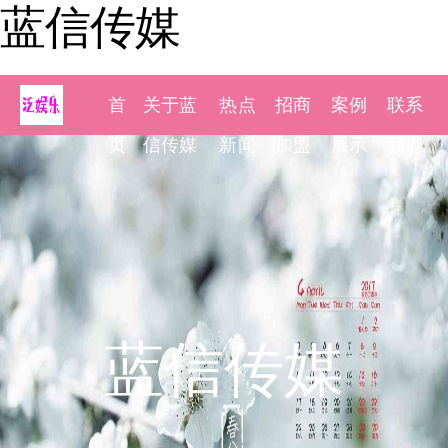
蓝信传媒
首
关于蓝
热点
招商
案例
联系
页
信传媒
新闻
加盟
展示
我们
蓝信传媒